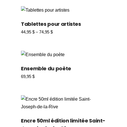
était :
est :
49,95 $.
42,45 $.
Tablettes pour artistes
44,95
$
–
74,95
$
Plage
de
prix :
44,95 $
à
74,95 $
Ensemble du poète
69,95
$
Encre 50ml édition limitée Saint-