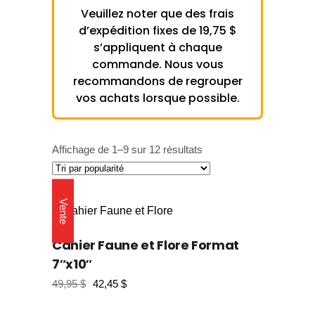
Veuillez noter que des frais
d’expédition fixes de 19,75 $
s’appliquent à chaque
commande. Nous vous
recommandons de regrouper
vos achats lorsque possible.
Trié
Affichage de 1–9 sur 12 résultats
par
popularité
Vente
Cahier Faune et Flore Format
7″x10″
49,95
$
42,45
$
Le
Le
prix
prix
initial
actuel