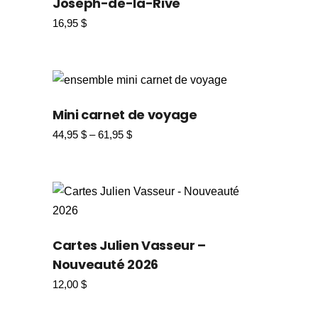
Joseph-de-la-Rive
16,95
$
Mini carnet de voyage
44,95
$
–
61,95
$
Plage
de
prix :
44,95 $
à
61,95 $
Cartes Julien Vasseur –
Nouveauté 2026
12,00
$