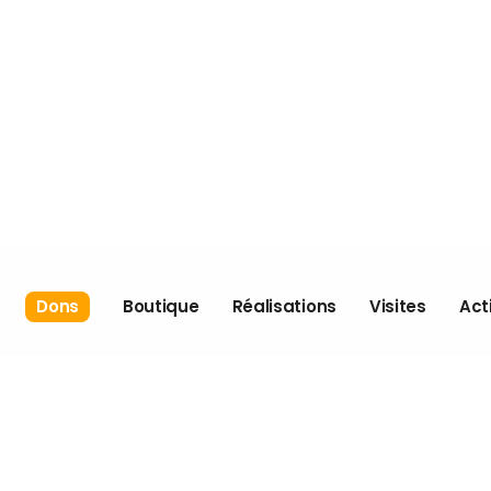
Dons
Boutique
Réalisations
Visites
Act
Boutique
Tou
Je donne
Commande
Éc
Nos campagnes
spéciale
Pr
Nos partenaires
Politiques
cul