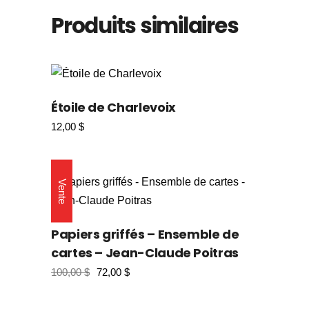
Produits similaires
Étoile de Charlevoix
12,00
$
Vente
Papiers griffés – Ensemble de
cartes – Jean-Claude Poitras
100,00
$
72,00
$
Le
Le
prix
prix
initial
actuel
était :
est :