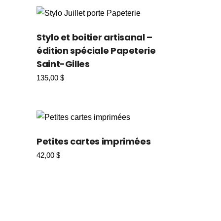
100,00 $.
72,00 $.
Stylo et boitier artisanal –
édition spéciale Papeterie
Saint-Gilles
135,00
$
Petites cartes imprimées
42,00
$