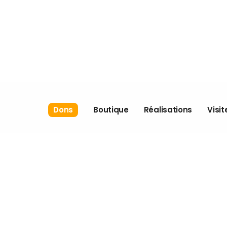
Boutique
Je donne
Commande
Nos campagnes
spéciale
Nos partenaires
Politiques
Dons
Boutique
Réalisations
Visit
Boutique
Je donne
Commande
Nos campagnes
spéciale
Nos partenaires
Politiques