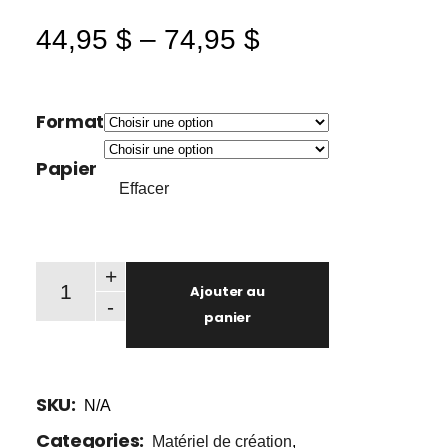
44,95
$
–
74,95
$
Plage
de
prix :
Format
44,95 $
à
Papier
74,95 $
Effacer
Tablettes pour artistes quantity
+
Ajouter au
-
panier
SKU:
N/A
Categories:
Matériel de création
,