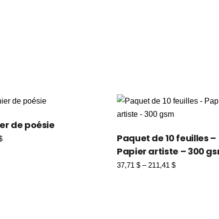
er de poésie
Paquet de 10 feuilles –
$
Papier artiste – 300 g
37,71
$
–
211,41
$
Plage
de
prix :
37,71 $
à
211,41 $