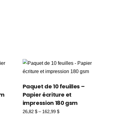
Paquet de 10 feuilles –
sm
Papier écriture et
impression 180 gsm
26,82
$
–
162,99
$
Plage
de
prix :
26,82 $
à
162,99 $