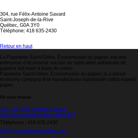
304, rue Félix-Antoine Savard
Saint-Joseph-de-la-Rive
Québec, G0A 3Y0
Téléphone: 418 635-2430
Retour en haut
La Papeterie Saint-Gilles, Économusée du papier, est une
entreprise d’économie sociale de fabrication artisanale de
papiers fait main à base de coton.
Papeterie Saint-Gilles, Économusée du papier, is a social
economy company that manufactures handmade cotton-based
paper.
Où nous trouver
304, rue Félix-Antoine Savard
Saint-Joseph-de-la-Rive G0A 3Y0
Téléphone :
418 635-2430
info@papeteriesaintgilles.com