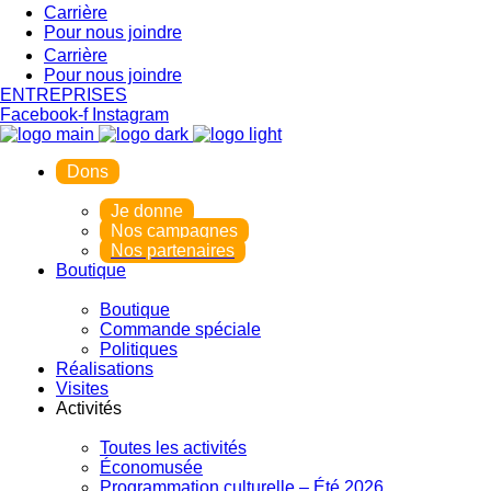
Carrière
Pour nous joindre
Carrière
Pour nous joindre
ENTREPRISES
Facebook-f
Instagram
Dons
Je donne
Nos campagnes
Nos partenaires
Boutique
Boutique
Commande spéciale
Politiques
Réalisations
Visites
Activités
Toutes les activités
Économusée
Programmation culturelle – Été 2026