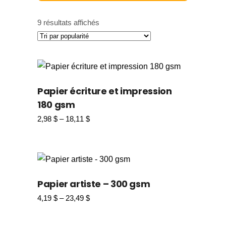
9 résultats affichés
Papier écriture et impression
180 gsm
2,98
$
–
18,11
$
Papier artiste – 300 gsm
4,19
$
–
23,49
$