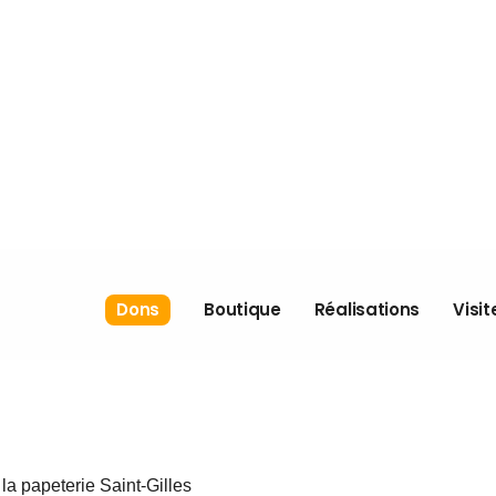
Boutique
Je donne
Commande
Nos campagnes
spéciale
Nos partenaires
Politiques
Dons
Boutique
Réalisations
Visit
Boutique
Je donne
Commande
Nos campagnes
spéciale
Nos partenaires
Politiques