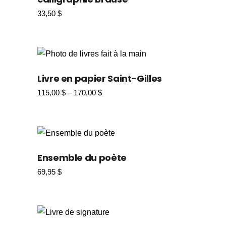
33,50
$
Livre en papier Saint-Gilles
115,00
$
–
170,00
$
Plage
de
prix :
115,00 $
à
170,00 $
Ensemble du poète
69,95
$