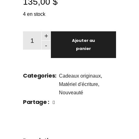
135,00
$
4 en stock
Stylo et boitier artisanal - édition spéciale Papeterie 
+
Ajouter au
-
panier
Categories:
Cadeaux originaux
,
Matériel d'écriture
,
Nouveauté
Partage :