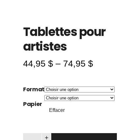
Tablettes pour
artistes
44,95
$
–
74,95
$
Plage
de
prix :
Format
44,95 $
à
Papier
74,95 $
Effacer
Tablettes pour artistes quantity
+