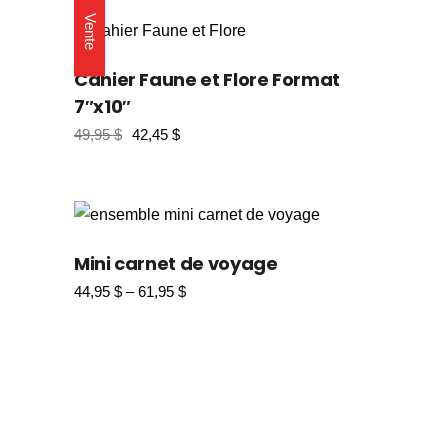
Vente
Cahier Faune et Flore Format
7″x10″
49,95
$
42,45
$
Le
Le
prix
prix
initial
actuel
était :
est :
49,95 $.
42,45 $.
Mini carnet de voyage
44,95
$
–
61,95
$
Plage
de
prix :
44,95 $
à
61,95 $